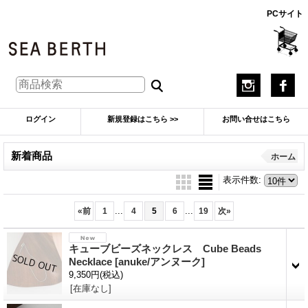
PCサイト
ログイン
新規登録はこちら >>
お問い合せはこちら
新着商品
ホーム
表示件数
:
...
...
«
前
1
4
5
6
19
次
»
キューブビーズネックレス Cube Beads
Necklace
[anuke/アンヌーク]
9,350円
(税込)
[在庫なし]