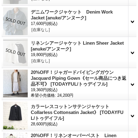
デニムワークジャケット Denim Work
Jacket
[anuke/アンヌーク]
17,600円
(税込)
[在庫なし]
リネンシアージャケット Linen Sheer Jacket
[anuke/アンヌーク]
19,800円
(税込)
[在庫なし]
20%OFF！ジャガードパイピングガウン
Jacquard Piping Gown《セール商品につき返
品不可》
[TODAYFUL/トゥデイフル]
19,360円
(税込)
希望小売価格
:
24,200円
カラーレスコットンサテンジャケット
Collarless Cottonsatin Jacket》
[TODAYFU
L/トゥデイフル]
28,600円
(税込)
20%OFF！リネンオーバーベスト Linen