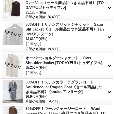
Over Vest《セール商品につき返品不可》
[TO
DAYFUL/トゥデイフル]
21,120円
(税込)
希望小売価格
:
26,400円
30%OFF！サテンスリットジャケット Satin
Slit Jacket《セール商品につき返品不可》
[an
uke/アンヌーク]
13,860円
(税込)
[在庫なし]
希望小売価格
:
19,800円
オーバーショルダージャケット Over
Shoulder Jacket
[TODAYFUL/トゥデイフル]
35,200円
(税込)
[在庫なし]
30%OFF！ステンカラーラグランコート
Soutiencollar Raglan Coat《セール商品につ
き返品不可》
[anuke/アンヌーク]
16,940円
(税込)
希望小売価格
:
24,200円
30%OFF！ウールジャージーコート Wool
Jersey Coat《セール商品につき返品不可》
[T