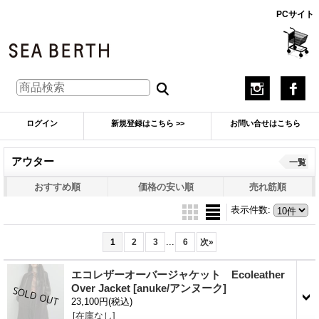
PCサイト
ログイン
新規登録はこちら >>
お問い合せはこちら
アウター
一覧
おすすめ順
価格の安い順
売れ筋順
表示件数
:
...
1
2
3
6
次
»
エコレザーオーバージャケット Ecoleather
Over Jacket
[anuke/アンヌーク]
23,100円
(税込)
[在庫なし]