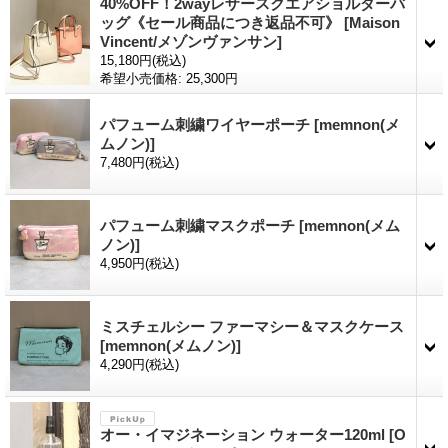
40%OFF！2wayレザースクエアショルダーバ
ッグ《セール商品につき返品不可》
[Maison
Vincent/メゾンヴァンサン]
15,180円
(税込)
希望小売価格
:
25,300円
パフューム刺繍ワイヤーポーチ
[memnon(メ
ムノン)]
7,480円
(税込)
パフューム刺繍マスクポーチ
[memnon(メム
ノン)]
4,950円
(税込)
ミスチェルシー ファーマシー＆マスクケース
[memnon(メムノン)]
4,290円
(税込)
オー・イマジネーション ウォーター120ml
[O