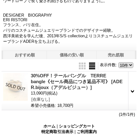
ワードローブで長く愛され続けるものでありますように。
DESIGNER BIOGRAPHY
ERI RISTORI
フランス、パリ在住。
パリのコスチュームジュエリーブランドでのデザイナー経験。
西洋美術史を学んだ後、2013年S/S collectionよりコスチュームジュエリ
ーブランドADERを立ち上げる。
おすすめ順
価格の安い順
売れ筋順
表示件数
:
30%OFF！テールバングル TERRE
bangle《セール商品につき返品不可》
[ADE
R.bijoux（アデルビジュー）]
13,090円
(税込)
[在庫なし]
希望小売価格
:
18,700円
(1件/1件)
ホーム
|
ショッピングカート
特定商取引法表示
|
ご利用案内