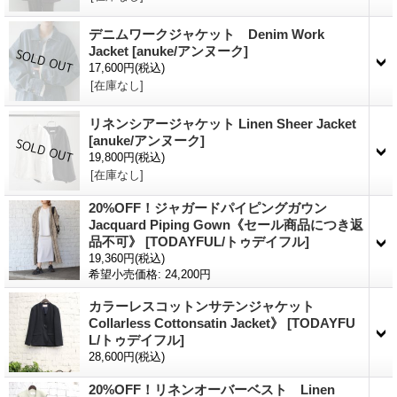
デニムワークジャケット Denim Work
Jacket
[anuke/アンヌーク]
17,600円
(税込)
[在庫なし]
リネンシアージャケット Linen Sheer Jacket
[anuke/アンヌーク]
19,800円
(税込)
[在庫なし]
20%OFF！ジャガードパイピングガウン
Jacquard Piping Gown《セール商品につき返
品不可》
[TODAYFUL/トゥデイフル]
19,360円
(税込)
希望小売価格
:
24,200円
カラーレスコットンサテンジャケット
Collarless Cottonsatin Jacket》
[TODAYFU
L/トゥデイフル]
28,600円
(税込)
20%OFF！リネンオーバーベスト Linen