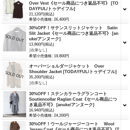
Over Vest《セール商品につき返品不可》
[TO
DAYFUL/トゥデイフル]
21,120円
(税込)
希望小売価格
:
26,400円
30%OFF！サテンスリットジャケット Satin
Slit Jacket《セール商品につき返品不可》
[an
uke/アンヌーク]
13,860円
(税込)
[在庫なし]
希望小売価格
:
19,800円
オーバーショルダージャケット Over
Shoulder Jacket
[TODAYFUL/トゥデイフル]
35,200円
(税込)
[在庫なし]
30%OFF！ステンカラーラグランコート
Soutiencollar Raglan Coat《セール商品につ
き返品不可》
[anuke/アンヌーク]
16,940円
(税込)
希望小売価格
:
24,200円
30%OFF！ウールジャージーコート Wool
Jersey Coat《セール商品につき返品不可》
[T