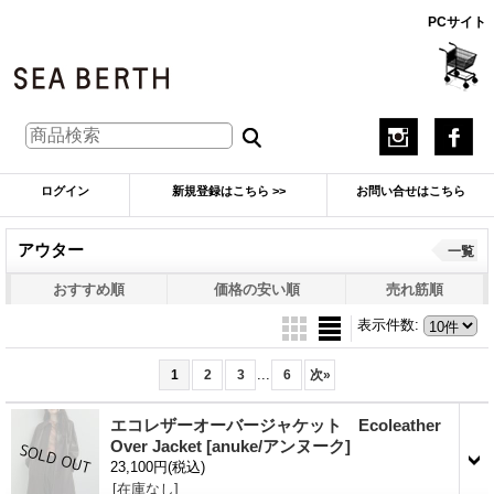
PCサイト
ログイン
新規登録はこちら >>
お問い合せはこちら
アウター
一覧
おすすめ順
価格の安い順
売れ筋順
表示件数
:
...
1
2
3
6
次
»
エコレザーオーバージャケット Ecoleather
Over Jacket
[anuke/アンヌーク]
23,100円
(税込)
[在庫なし]