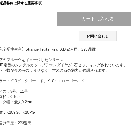
返品特約に関する重要事項
お問い合わせ
全受注生産】Strange Fruits Ring B.Dia(お届け2?3週間)
空のフルーツをイメージしたシリーズ
iniE定番のシングルカットブラウンダイヤが1石セッティングされています。
ット数が今のものより少なく、本来の石の魅力が強調されます。
ラー：K10ピンクゴールド、K10イエローゴールド
イズ：9号、11号
直径：0.1cm
ング幅：最大0.2cm
材：K10YG、K10PG
届け予定：2?3週間