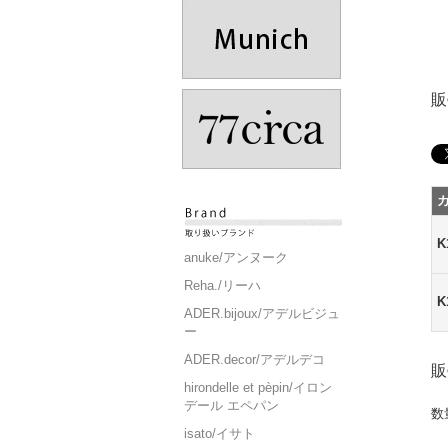
販
anuke/アンヌーク
Reha./リーハ
ADER.bijoux/アデルビジュ
ー
ADER.decor/アデルデコ
販
hirondelle et pèpin/イロン
デール エペパン
数
isato/イサト