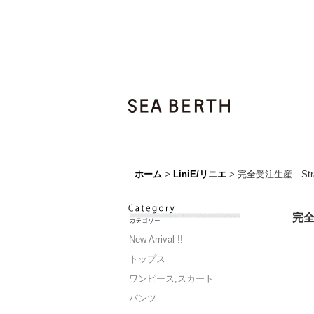
ホーム
>
LiniE/リニエ
>
完全受注生産 Strang
完全受
New Arrival !!
トップス
ワンピース,スカート
パンツ