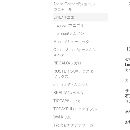
Joelle Gagnard/ジョエル・
ガニャール
LiniE/リニエ
manipuri/マニプリ
memnon/メムノン
Munich/ミューニック
【完
O skin ＆ hair/オースキン
＆ヘア
架
REGALO/レガロ
L
カ
ROSTER SOX／ロスター
ソックス
カ
somnium/ソムニウム
サ
SPELTA/スペルタ
石
TICCA/ティッカ
リ
TODAYFUL/トゥデイフル
素
WoM/ワム
お
77circa/ナナナナサーカ