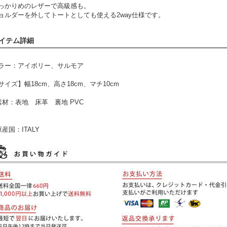
っかりめのレザーで高級感も。
ョルダーを外してトートとしても使える2way仕様です。
イテム詳細
ラー：アイボリー、サルモア
サイズ】幅18cm、高さ18cm、マチ10cm
素材：表地 床革 裏地 PVC
原産国：ITALY