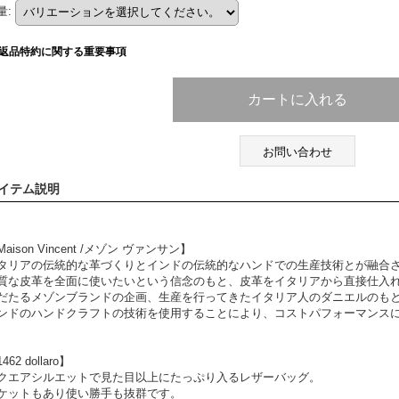
量
:
返品特約に関する重要事項
お問い合わせ
イテム説明
Maison Vincent /メゾン ヴァンサン】
タリアの伝統的な革づくりとインドの伝統的なハンドでの生産技術とが融合
質な皮革を全面に使いたいという信念のもと、皮革をイタリアから直接仕入
だたるメゾンブランドの企画、生産を行ってきたイタリア人のダニエルのも
ンドのハンドクラフトの技術を使用することにより、コストパフォーマンス
462 dollaro】
クエアシルエットで見た目以上にたっぷり入るレザーバッグ。
ケットもあり使い勝手も抜群です。