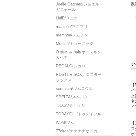
数
Joelle Gagnard/ジョエル・
ガニャール
LiniE/リニエ
manipuri/マニプリ
memnon/メムノン
Munich/ミューニック
O skin ＆ hair/オースキン
＆ヘア
ア
REGALO/レガロ
ROSTER SOX／ロスター
ソックス
【
somnium/ソムニウム
イ
上
SPELTA/スペルタ
名
TICCA/ティッカ
イ
TODAYFUL/トゥデイフル
WoM/ワム
【1
ス
77circa/ナナナナサーカ
ポ