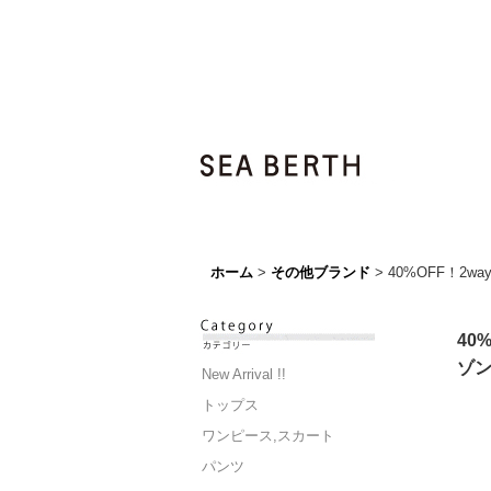
ホーム
>
その他ブランド
>
40%OFF！
40
ゾ
New Arrival !!
トップス
ワンピース,スカート
パンツ