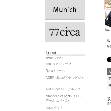
販
希
anuke/アンヌーク
Reha./リーハ
ADER.bijoux/アデルビジュ
ー
ADER.decor/アデルデコ
hirondelle et pèpin/イロン
販
デール エペパン
希
isato/イサト