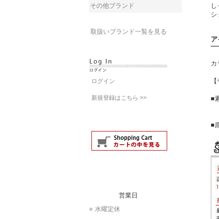
その他ブランド
し
シ
取扱いブランド一覧を見る
ア
カ
【
ログイン
新規登録はこちら >>
■
■
営業日
■
水曜定休