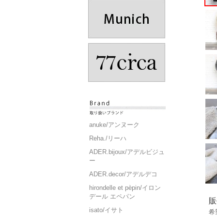
anuke/アンヌーク
Reha./リーハ
ADER.bijoux/アデルビジュ
ー
ADER.decor/アデルデコ
hirondelle et pèpin/イロン
デール エペパン
販
isato/イサト
希