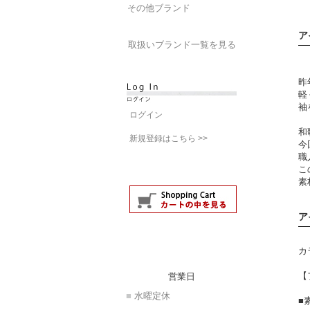
その他ブランド
ア
取扱いブランド一覧を見る
昨
軽
袖
ログイン
和
新規登録はこちら >>
今
職
こ
素
ア
カ
【
営業日
■
水曜定休
■