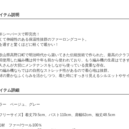
イテム説明
年シーバースで即完売！
くて伸縮性のある保温性抜群のファーロングコート。
を通すと驚くほどに軽くて暖かい！
歌山県高野口町で明治時代から築いてきた伝統技術で作られた、最高のクラ
回使用した編み機は何十年も前から使われており、もう編み機の生産はでき
人さんが大切にメンテナンスをしながら使っている貴重な存在。
の編み機ならではの自然なストレッチ性があるので着心地は抜群。
材の豊かなふくらみを活かしつつ、着た時にすっきり見えるシルエットやサイ
イテム詳細
ラー ベージュ、グレー
フリーサイズ】着丈79.5cm、バスト110cm、肩幅62cm、袖丈48.5cm
素材 ファー/ウール100％