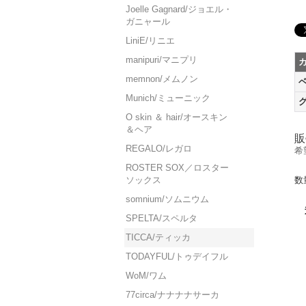
Joelle Gagnard/ジョエル・
ガニャール
LiniE/リニエ
manipuri/マニプリ
memnon/メムノン
Munich/ミューニック
O skin ＆ hair/オースキン
＆ヘア
販
REGALO/レガロ
希
ROSTER SOX／ロスター
ソックス
数
somnium/ソムニウム
SPELTA/スペルタ
TICCA/ティッカ
TODAYFUL/トゥデイフル
WoM/ワム
77circa/ナナナナサーカ