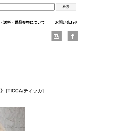
・
送料
・
返品交換について
│
お問い合わせ
可》
[
TICCA/ティッカ
]