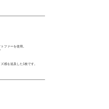
フトファーを使用。
ず
ズ感を追及した1枚です。