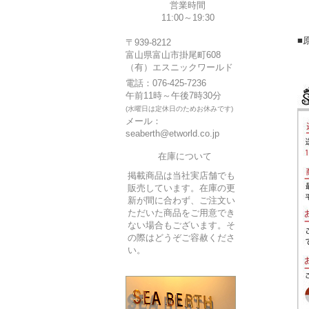
ボ
営業時間
ラ
11:00～19:30
そ
■
〒939-8212
富山県富山市掛尾町608
（有）エスニックワールド
電話：076-425-7236
午前11時～午後7時30分
(水曜日は定休日のためお休みです)
メール：
seaberth@etworld.co.jp
在庫について
掲載商品は当社実店舗でも
販売しています。在庫の更
新が間に合わず、ご注文い
ただいた商品をご用意でき
ない場合もございます。そ
の際はどうぞご容赦くださ
い。