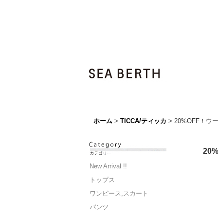
ホーム
>
TICCA/ティッカ
>
20%OFF！
20
New Arrival !!
トップス
ワンピース,スカート
パンツ