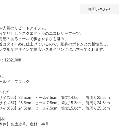
お問い合わせ
年人気のリピートアイテム。
ってりとしたスクエアトゥのエコレザーブーツ。
定感のあるヒールで歩きやすさも魅力。
首はタイトめに仕上げているので、細身のボトムとの相性良し。
ンプルなデザインで幅広いスタイリングにハマってくれます。
：12321008
カラー
ールド、ブラック
サイズ
サイズ36】22.5cm、ヒール7.5cm、筒丈14.8cm、筒周り23.5cm
サイズ37】23.5cm、ヒール7.5cm、筒丈15.3cm、筒周り24.5cm
サイズ38】24.5cm、ヒール7.5cm、筒丈15.8cm、筒周り25.5cm
素材
本体】合成皮革、底材 牛革