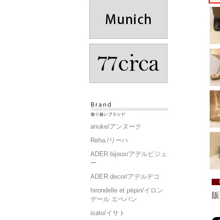
anuke/アンヌーク
Reha./リーハ
ADER.bijoux/アデルビジュ
ー
ADER.decor/アデルデコ
hirondelle et pèpin/イロン
販
デール エペパン
isato/イサト