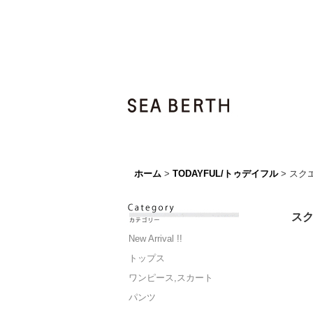
ホーム
>
TODAYFUL/トゥデイフル
>
スクエ
スク
New Arrival !!
トップス
ワンピース,スカート
パンツ