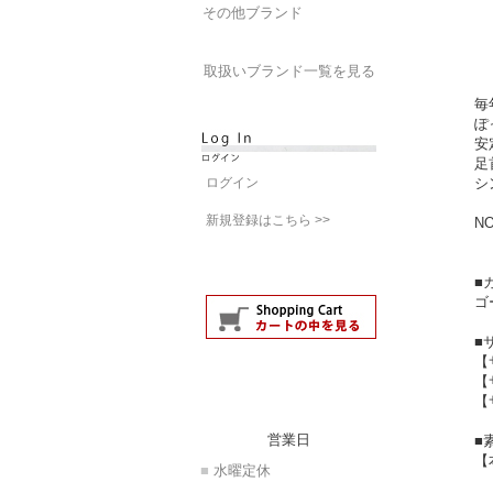
その他ブランド
取扱いブランド一覧を見る
毎
ぽ
安
足
ログイン
シ
新規登録はこちら >>
NO
■
ゴ
■
【
【
【
営業日
■
【
■
水曜定休