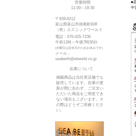
■
営業時間
中
11:00～19:30
〒939-8212
富山県富山市掛尾町608
（有）エスニックワールド
電話：076-425-7236
午前11時～午後7時30分
(水曜日は定休日のためお休みです)
メール：
seaberth@etworld.co.jp
在庫について
掲載商品は当社実店舗でも
販売しています。在庫の更
新が間に合わず、ご注文い
ただいた商品をご用意でき
ない場合もございます。そ
の際はどうぞご容赦くださ
い。