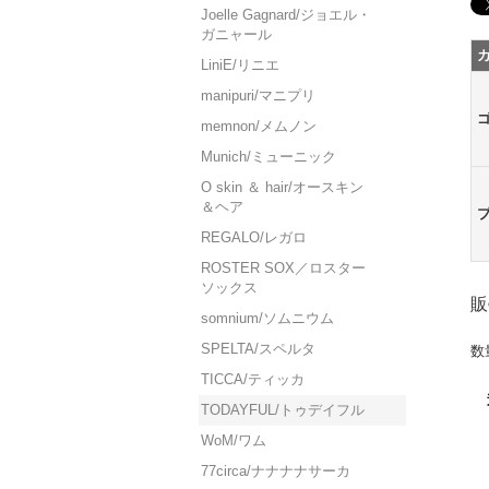
Joelle Gagnard/ジョエル・
ガニャール
LiniE/リニエ
manipuri/マニプリ
memnon/メムノン
Munich/ミューニック
O skin ＆ hair/オースキン
＆ヘア
REGALO/レガロ
ROSTER SOX／ロスター
ソックス
販
somnium/ソムニウム
SPELTA/スペルタ
数
TICCA/ティッカ
TODAYFUL/トゥデイフル
WoM/ワム
77circa/ナナナナサーカ