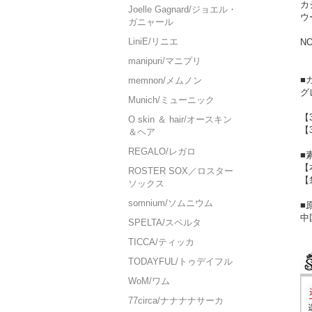
カ
Joelle Gagnard/ジョエル・
ウ
ガニャール
LiniE/リニエ
NO
manipuri/マニプリ
■
memnon/メムノン
グ
Munich/ミューニック
【
O skin ＆ hair/オースキン
【
＆ヘア
REGALO/レガロ
■
【
ROSTER SOX／ロスター
【
ソックス
somnium/ソムニウム
■
中
SPELTA/スペルタ
TICCA/ティッカ
TODAYFUL/トゥデイフル
WoM/ワム
77circa/ナナナナサーカ