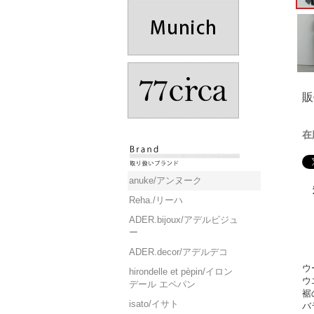
販
在
anuke/アンヌーク
Reha./リーハ
ADER.bijoux/アデルビジュ
ー
ADER.decor/アデルデコ
ウ
hirondelle et pèpin/イロン
ウ
デール エペパン
裾
isato/イサト
バ