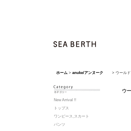
ホーム
>
anuke/アンヌーク
>
ウールドロ
ウー
New Arrival !!
トップス
ワンピース,スカート
パンツ