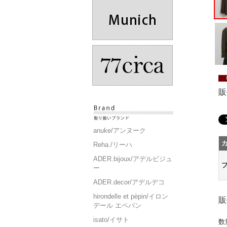
販
anuke/アンヌーク
Reha./リーハ
ADER.bijoux/アデルビジュ
ー
ADER.decor/アデルデコ
hirondelle et pèpin/イロン
販
デール エペパン
isato/イサト
数