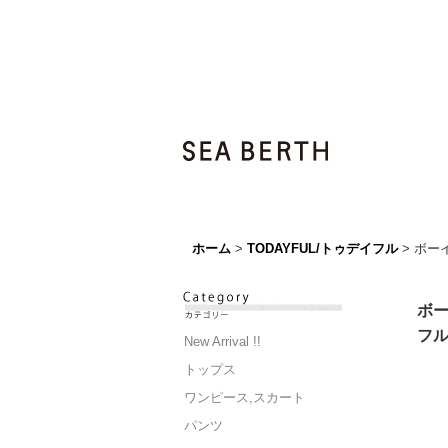
ホーム
>
TODAYFUL/トゥデイフル
>
ボーイ
ボー
フ
New Arrival !!
トップス
ワンピース,スカート
パンツ