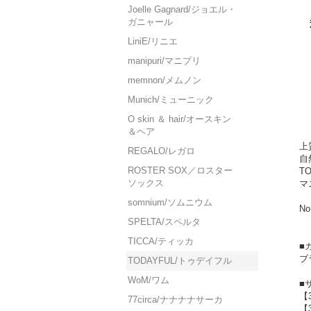
Joelle Gagnard/ジョエル・
ガニャール
LiniE/リニエ
manipuri/マニプリ
memnon/メムノン
Munich/ミューニック
O skin ＆ hair/オースキン
＆ヘア
上
REGALO/レガロ
自
ROSTER SOX／ロスター
T
ソックス
マ
somnium/ソムニウム
No
SPELTA/スペルタ
TICCA/ティッカ
■
ブ
TODAYFUL/トゥデイフル
WoM/ワム
■
【
77circa/ナナナナサーカ
【