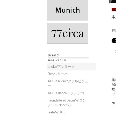
販
在
anuke/アンヌーク
Reha./リーハ
柔
ADER.bijoux/アデルビジュ
深
ー
襟
ADER.decor/アデルデコ
ワ
hirondelle et pèpin/イロン
NO
デール エペパン
isato/イサト