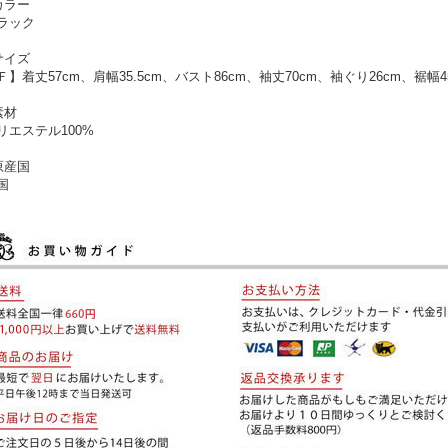
カラー
ラック
サイズ
Ｆ】着丈57cm、肩幅35.5cm、バスト86cm、袖丈70cm、袖ぐり26cm、裾幅4
素材
リエステル100%
原産国
国