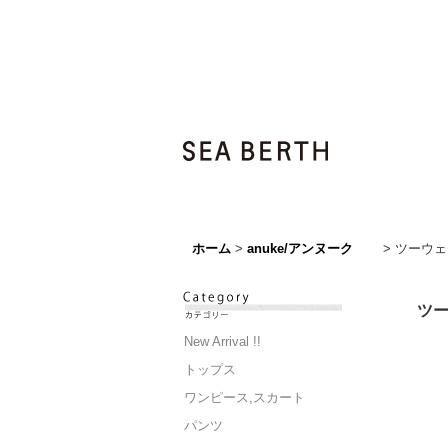
ホーム
>
anuke/アンヌーク
>
ツーウェイ
ツー
New Arrival !!
トップス
ワンピース,スカート
パンツ