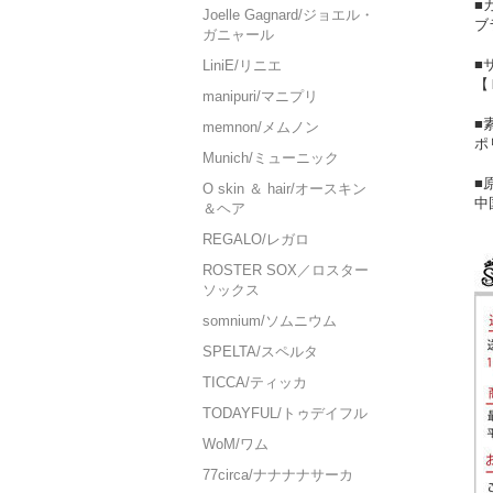
■
Joelle Gagnard/ジョエル・
ブ
ガニャール
■
LiniE/リニエ
【
manipuri/マニプリ
■
memnon/メムノン
ポ
Munich/ミューニック
■
O skin ＆ hair/オースキン
中
＆ヘア
REGALO/レガロ
ROSTER SOX／ロスター
ソックス
somnium/ソムニウム
SPELTA/スペルタ
TICCA/ティッカ
TODAYFUL/トゥデイフル
WoM/ワム
77circa/ナナナナサーカ