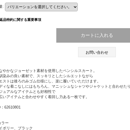
量
:
返品特約に関する重要事項
お問い合わせ
なやかなジョーゼット素材を使用したペンシルスカート。
馴染みの良い素材で、スッキリとしたシルエットながら
エストは後ろのみゴム仕様にし、楽に履いていただけます。
ディな着こなしにはもちろん、マニッシュなシャツやジャケットと合わせた
ジュアルなアイテムとも好相性で
広いアイテムと合わせやすく着回し力ある一枚です。
：62610801
カラー
イボリー、ブラック