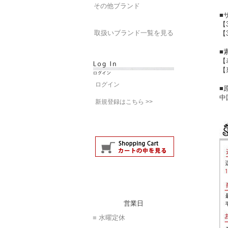
その他ブランド
■
【
取扱いブランド一覧を見る
【
■
【
【
ログイン
■
中
新規登録はこちら >>
営業日
■
水曜定休