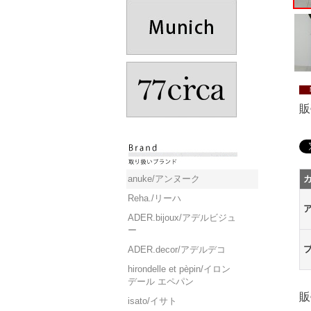
販
anuke/アンヌーク
Reha./リーハ
ADER.bijoux/アデルビジュ
ー
ADER.decor/アデルデコ
hirondelle et pèpin/イロン
デール エペパン
販
isato/イサト