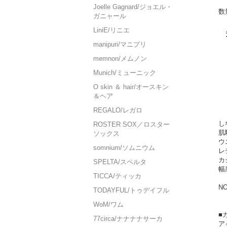
Joelle Gagnard/ジョエル・
数
ガニャール
LiniE/リニエ
manipuri/マニプリ
memnon/メムノン
Munich/ミューニック
O skin ＆ hair/オースキン
＆ヘア
REGALO/レガロ
し
ROSTER SOX／ロスター
肌
ソックス
ウ
somnium/ソムニウム
レ
カ
SPELTA/スペルタ
幅
TICCA/ティッカ
NO
TODAYFUL/トゥデイフル
WoM/ワム
■
77circa/ナナナナサーカ
ア