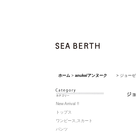
ホーム
>
anuke/アンヌーク
>
ジョーゼット
ジョ
New Arrival !!
トップス
ワンピース,スカート
パンツ