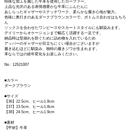
特殊な加工を施した牛革を使用したローファー。
上品な光沢のある表情感豊かな牛革にふんだんに
あしらったギャザーやステッチワーク、柔らかな履き心地が魅力。
色味に奥行きのあるダークブラウンカラーで、ボトムス合わせはもちろ
ん
ソックスを合わせたワンピースやスカートスタイルにも馴染みます。
デイリーからオケージョンまで幅広く活躍する一足です。
納品時は型崩れを防ぐために詰め物を入れているため
アッパーのギャザーが目立ちにくい場合がございますが
履き込むほどに馴染み、独特の履きジワが生まれます。
革ならではの経年変化をお楽しみください。
No : 12521007
■カラー
ダークブラウン
■サイズ
【36】22.5cm、ヒール1.8cm
【37】23.5cm、ヒール1.8cm
【38】24.5cm、ヒール1.9cm
■素材
【甲材】牛革